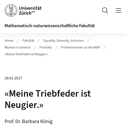
Header
Suche
Mathematisch-naturwissenschaftliche Fakultät
Home
Fakultät
Equality, Diversity, Inclusion
Women in Science
Portraits
Professorinnen an der MNF
«Meine Triebfeder ist Neugier.»
29.01.2017
«Meine Triebfeder ist
Neugier.»
Prof. Dr. Barbara König