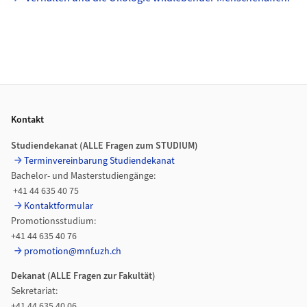
Footer
Kontakt
Studiendekanat (ALLE Fragen zum STUDIUM)
Terminvereinbarung Studiendekanat
Bachelor- und Masterstudiengänge:
+41 44 635 40 75
Kontaktformular
Promotionsstudium:
+41 44 635 40 76
promotion@mnf.uzh.ch
Dekanat (ALLE Fragen zur
Fakultät)
Sekretariat:
+41 44 635 40 06