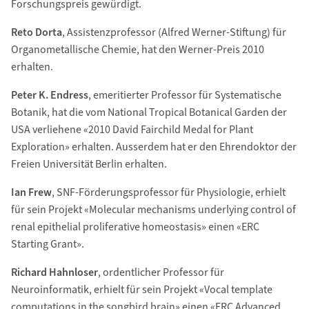
Forschungspreis gewürdigt.
Reto Dorta
, Assistenzprofessor (Alfred Werner-Stiftung) für
Organometallische Chemie, hat den Werner-Preis 2010
erhalten.
Peter K. Endress
, emeritierter Professor für Systematische
Botanik, hat die vom National Tropical Botanical Garden der
USA verliehene «2010 David Fairchild Medal for Plant
Exploration» erhalten. Ausserdem hat er den Ehrendoktor der
Freien Universität Berlin erhalten.
Ian Frew
, SNF-Förderungsprofessor für Physiologie, erhielt
für sein Projekt «Molecular mechanisms underlying control of
renal epithelial proliferative homeostasis» einen «ERC
Starting Grant».
Richard Hahnloser
, ordentlicher Professor für
Neuroinformatik, erhielt für sein Projekt «Vocal template
computations in the songbird brain» einen «ERC Advanced